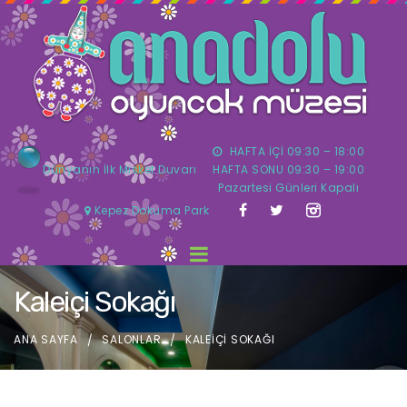
HAFTA İÇİ 09:30 – 18:00
Dünyanın İlk Misket Duvarı
HAFTA SONU 09:30 – 19:00
Pazartesi Günleri Kapalı
Kepez Dokuma Park
Kaleiçi Sokağı
ANA SAYFA
SALONLAR
KALEIÇI SOKAĞI