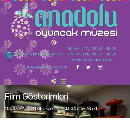
HAFTA İÇİ 09:30 – 18:00
Dünyanın İlk Misket Duvarı
HAFTA SONU 09:30 – 19:00
Pazartesi Günleri Kapalı
Kepez Dokuma Park
Film Gösterimleri
ANA SAYFA
ETKINLIKLER
FILM GÖSTERIMLERI